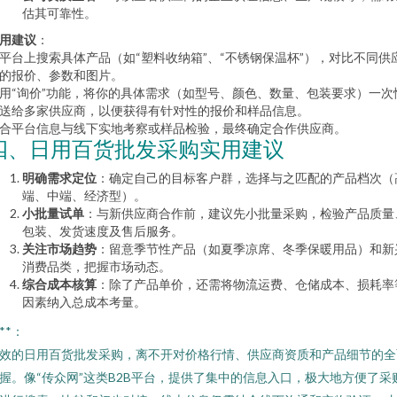
估其可靠性。
用建议
：
平台上搜索具体产品（如“塑料收纳箱”、“不锈钢保温杯”），对比不同供
的报价、参数和图片。
用“询价”功能，将你的具体需求（如型号、颜色、数量、包装要求）一次
送给多家供应商，以便获得有针对性的报价和样品信息。
合平台信息与线下实地考察或样品检验，最终确定合作供应商。
四、日用百货批发采购实用建议
明确需求定位
：确定自己的目标客户群，选择与之匹配的产品档次（
端、中端、经济型）。
小批量试单
：与新供应商合作前，建议先小批量采购，检验产品质量
包装、发货速度及售后服务。
关注市场趋势
：留意季节性产品（如夏季凉席、冬季保暖用品）和新
消费品类，把握市场动态。
综合成本核算
：除了产品单价，还需将物流运费、仓储成本、损耗率
因素纳入总成本考量。
***：
效的日用百货批发采购，离不开对价格行情、供应商资质和产品细节的全
握。像“传众网”这类B2B平台，提供了集中的信息入口，极大地方便了采