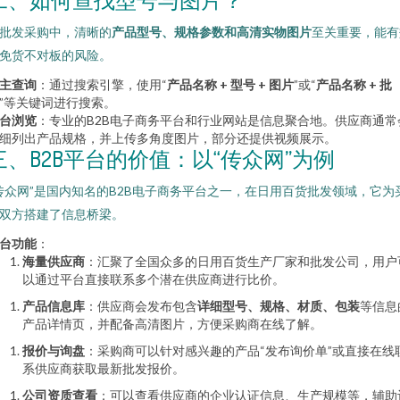
批发采购中，清晰的
产品型号、规格参数和高清实物图片
至关重要，能有
免货不对板的风险。
主查询
：通过搜索引擎，使用“
产品名称 + 型号 + 图片
”或“
产品名称 + 批
”等关键词进行搜索。
台浏览
：专业的B2B电子商务平台和行业网站是信息聚合地。供应商通常
细列出产品规格，并上传多角度图片，部分还提供视频展示。
三、B2B平台的价值：以“传众网”为例
传众网”是国内知名的B2B电子商务平台之一，在日用百货批发领域，它为
双方搭建了信息桥梁。
台功能
：
海量供应商
：汇聚了全国众多的日用百货生产厂家和批发公司，用户
以通过平台直接联系多个潜在供应商进行比价。
产品信息库
：供应商会发布包含
详细型号、规格、材质、包装
等信息
产品详情页，并配备高清图片，方便采购商在线了解。
报价与询盘
：采购商可以针对感兴趣的产品“发布询价单”或直接在线
系供应商获取最新批发报价。
公司资质查看
：可以查看供应商的企业认证信息、生产规模等，辅助