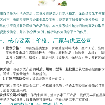
用百货作为生活必需品，其批发市场庞大且需求稳定。无论是实体零售商
区超市、电商卖家还是企事业单位采购，都需要了解最新的批发价格、寻
靠的供应商并获取详细的产品信息。本文将系统性地介绍如何高效获取日
货批发信息，并以‘传众网’为例，解析其作为信息平台的作用。
一、核心要素：价格、厂家与供应公司
批发价格
：日用百货品类繁多，价格受原材料成本、生产工艺、品牌
采购量及市场供需影响极大。例如，塑料制品（如脸盆、水桶）、清
工具（如拖把、扫帚）、厨房用具（如餐具、保鲜盒）等，各有其价
体系。
价关键
：明确所需产品的
材质、规格、型号、起批量
是获取准确报价的前
。通常，采购量越大，单价越低。
厂家与供应公司
：货源渠道主要分两类：
产厂家
：直接对接源头工厂，价格最具优势，但通常有较高的最低起订量
，适合大批量采购。
发供应公司/经销商
：作为中间商，整合多家工厂产品，提供更丰富的品
更灵活的起批量，服务响应可能更快，但价格略高于厂家直供。
二、如何查找型号与图片？