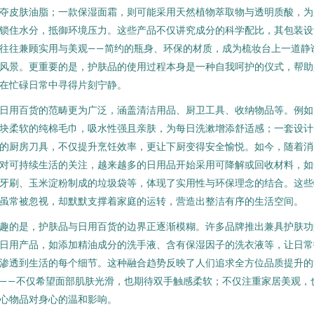
夺皮肤油脂；一款保湿面霜，则可能采用天然植物萃取物与透明质酸，为
锁住水分，抵御环境压力。这些产品不仅讲究成分的科学配比，其包装设
往往兼顾实用与美观——简约的瓶身、环保的材质，成为梳妆台上一道静
风景。更重要的是，护肤品的使用过程本身是一种自我呵护的仪式，帮助
在忙碌日常中寻得片刻宁静。
日用百货的范畴更为广泛，涵盖清洁用品、厨卫工具、收纳物品等。例如
块柔软的纯棉毛巾，吸水性强且亲肤，为每日洗漱增添舒适感；一套设计
的厨房刀具，不仅提升烹饪效率，更让下厨变得安全愉悦。如今，随着消
对可持续生活的关注，越来越多的日用品开始采用可降解或回收材料，如
牙刷、玉米淀粉制成的垃圾袋等，体现了实用性与环保理念的结合。这些
虽常被忽视，却默默支撑着家庭的运转，营造出整洁有序的生活空间。
趣的是，护肤品与日用百货的边界正逐渐模糊。许多品牌推出兼具护肤功
日用产品，如添加精油成分的洗手液、含有保湿因子的洗衣液等，让日常
渗透到生活的每个细节。这种融合趋势反映了人们追求全方位品质提升的
——不仅希望面部肌肤光滑，也期待双手触感柔软；不仅注重家居美观，
心物品对身心的温和影响。