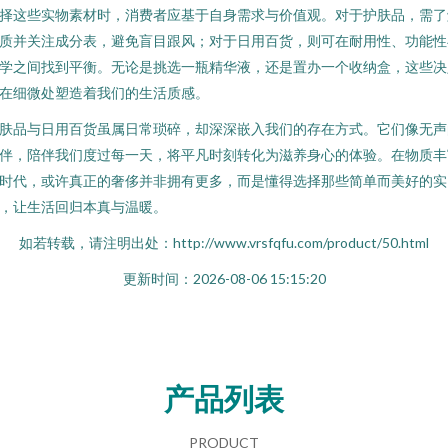
择这些实物素材时，消费者应基于自身需求与价值观。对于护肤品，需了
质并关注成分表，避免盲目跟风；对于日用百货，则可在耐用性、功能性
学之间找到平衡。无论是挑选一瓶精华液，还是置办一个收纳盒，这些决
在细微处塑造着我们的生活质感。
肤品与日用百货虽属日常琐碎，却深深嵌入我们的存在方式。它们像无声
伴，陪伴我们度过每一天，将平凡时刻转化为滋养身心的体验。在物质丰
时代，或许真正的奢侈并非拥有更多，而是懂得选择那些简单而美好的实
，让生活回归本真与温暖。
如若转载，请注明出处：http://www.vrsfqfu.com/product/50.html
更新时间：2026-08-06 15:15:20
产品列表
PRODUCT