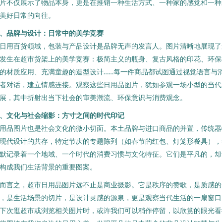
片不仅展示了物品本身，更是在推销一种生活方式、一种家的感觉和一种
美好日常的向往。
、品牌与设计：日常中的美学竞赛
日用百货领域，包装与产品设计是品牌无声的发言人。图片清晰地展现了
发生在超市货架上的美学竞赛：极简主义的瓶身、复古风格的印花、环保
的材质应用、充满童趣的造型设计……每一件商品都试图通过视觉语言与
者对话，建立情感连接。观察这些日用品图片，犹如参观一场小型的当代
展，其中折射出当下社会的审美潮流、环保意识与消费观念。
、文化与社会缩影：方寸之间的时代印记
用品图片也是社会文化的微小切面。本土品牌与进口商品的并置，传统器
现代设计的共存，特定节庆的专题陈列（如春节的红包、灯笼形餐具），
默记录着一个地域、一个时代的消费习惯与文化特征。它们是平凡的，却
构成我们生活背景的重要图案。
而言之，超市日用品图片远不止是商业摄影。它是秩序的赞歌，是质感的
，是生活场景的切片，是设计灵感的源泉，更是观察当代生活的一扇窗口
下次逛超市或浏览相关图片时，或许我们可以稍作停留，以欣赏的眼光看