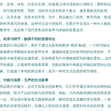
区，蓝色、绿色、白色为主调，传递着洁净与清新的心理暗示；塑料制品
，则可能是明黄、亮橙、淡粉等活泼色彩的大集合，激发着购买的欲望。
上，从洗衣液、洗发水到牙刷、毛巾，商品被分门别类、整齐码放，形成
的秩序感与韵律感。这种经过设计的陈列，在图片中呈现出一种令人愉悦
整美学，也反映了现代零售业对效率与体验的双重追求。
、材质与细节：触摸不到的质感传达
质量的日用品图片，擅长于通过光影和构图来“模拟”触感。一个特写镜头
瓷碗碟光滑釉面反射的柔和光泽，藤编收纳篮交织纹理间的自然质朴，不
锅具冷峻坚硬的金属质感，还有棉柔毛巾仿佛能感受到的蓬松柔软……这
节的捕捉，让观者即便隔着屏幕，也能在脑海中构建起对物品材质的认知
象。它超越了单纯的商品展示，成为一种对生活品质的细节描绘。
、功能与场景：无声的生活叙事
用品图片的魅力，还在于其蕴含的叙事性。它们常常通过场景化的摆拍或
的构图，暗示产品的功能与使用情境。例如，几件风格协调的厨房用具搭
一起，旁边或许散落着几颗新鲜蔬果，瞬间营造出温馨的烹饪氛围；一套
柔和的浴室用品陈列，仿佛让人听到流水潺潺，感受到沐浴后的舒缓。这