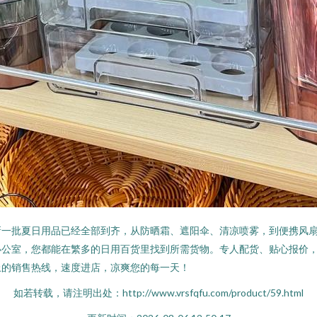
新一批夏日用品已经全部到齐，从防晒霜、遮阳伞、清凉喷雾，到便携风
公室，您都能在繁多的日用百货里找到所需货物。专人配货、贴心报价，
上的销售热线，速度进店，凉爽您的每一天！
如若转载，请注明出处：http://www.vrsfqfu.com/product/59.html