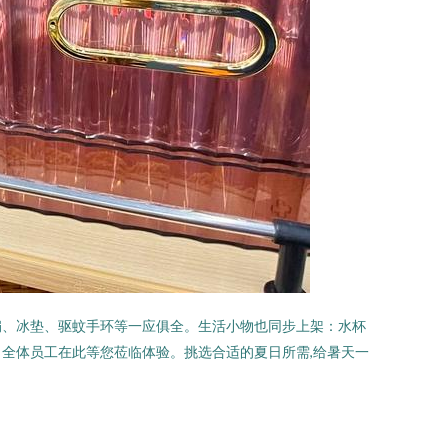
扇、冰垫、驱蚊手环等一应俱全。生活小物也同步上架：水杯
全体员工在此等您莅临体验。挑选合适的夏日所需,给暑天一