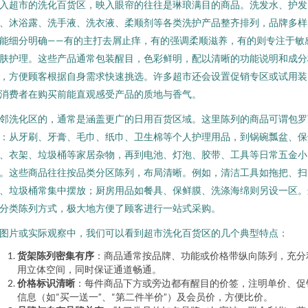
入超市的洗化百货区，映入眼帘的往往是琳琅满目的商品。洗发水、护发
、沐浴露、洗手液、洗衣液、柔顺剂等各类洗护产品整齐排列，品牌多样
能细分明确——有的主打去屑止痒，有的强调柔顺滋养，有的则专注于敏
肤护理。这些产品通常包装醒目，色彩鲜明，配以清晰的功能说明和成分
，方便顾客根据自身需求快速挑选。许多超市还会设置促销专区或试用装
消费者在购买前能直观感受产品的质地与香气。
邻洗化区的，通常是涵盖更广的日用百货区域。这里陈列的商品可谓包罗
：从牙刷、牙膏、毛巾、纸巾、卫生棉等个人护理用品，到锅碗瓢盆、保
、衣架、垃圾桶等家居杂物，再到电池、灯泡、胶带、工具等日常五金小
。这些商品往往按品类分区陈列，布局清晰。例如，清洁工具如拖把、扫
、垃圾桶常集中摆放；厨房用品如餐具、保鲜膜、洗涤海绵则另设一区。
分类陈列方式，极大地方便了顾客进行一站式采购。
图片或实际观察中，我们可以看到超市洗化百货区的几个典型特点：
货架陈列密集有序
：商品通常按品牌、功能或价格带纵向陈列，充分
用立体空间，同时保证通道畅通。
价格标识清晰
：每件商品下方或旁边都有醒目的价签，注明单价、促
信息（如“买一送一”、“第二件半价”）及会员价，方便比价。