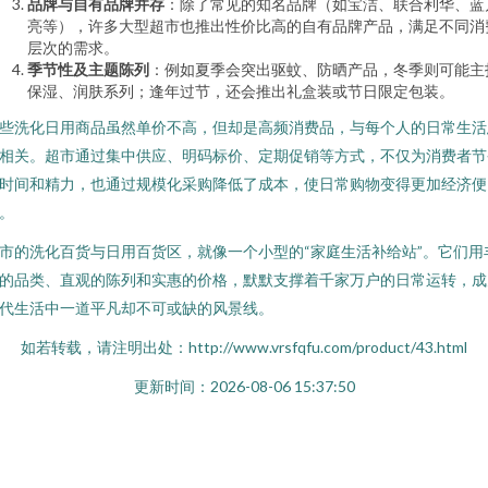
品牌与自有品牌并存
：除了常见的知名品牌（如宝洁、联合利华、蓝
亮等），许多大型超市也推出性价比高的自有品牌产品，满足不同消
层次的需求。
季节性及主题陈列
：例如夏季会突出驱蚊、防晒产品，冬季则可能主
保湿、润肤系列；逢年过节，还会推出礼盒装或节日限定包装。
些洗化日用商品虽然单价不高，但却是高频消费品，与每个人的日常生活
相关。超市通过集中供应、明码标价、定期促销等方式，不仅为消费者节
时间和精力，也通过规模化采购降低了成本，使日常购物变得更加经济便
。
市的洗化百货与日用百货区，就像一个小型的“家庭生活补给站”。它们用
的品类、直观的陈列和实惠的价格，默默支撑着千家万户的日常运转，成
代生活中一道平凡却不可或缺的风景线。
如若转载，请注明出处：http://www.vrsfqfu.com/product/43.html
更新时间：2026-08-06 15:37:50